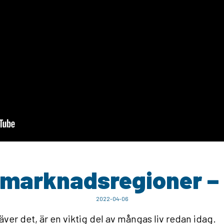
marknadsregioner – 
2022-04-06
 kräver det, är en viktig del av mångas liv redan idag.